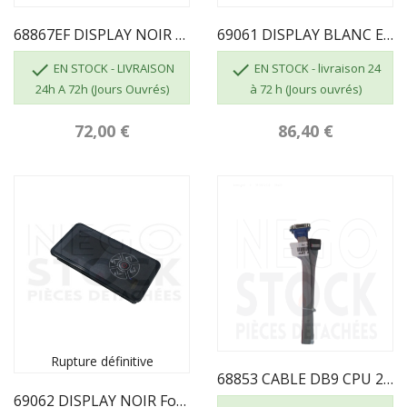
68867EF DISPLAY NOIR ECOFOREST Fonctions Complètes
69061 DISPLAY BLANC ECOFOREST Fonctions Réduites


EN STOCK - LIVRAISON
EN STOCK - livraison 24
24h A 72h (Jours Ouvrés)
à 72 h (Jours ouvrés)
72,00 €
86,40 €
Rupture définitive
68853 CABLE DB9 CPU 2016
69062 DISPLAY NOIR Fonctions Réduites ECOFOREST