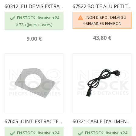
60312 JEU DE VIS EXTRACTEUR VENUS
67522 BOITE ALU PETIT MODELE ECOFOREST

NON DISPO : DELAI 3 à

EN STOCK - livraison 24
4 SEMAINES ENVIRON
à 72h (Jours ouvrés)
43,80 €
9,00 €
67605 JOINT EXTRACTEUR CIES VENUS
60321 CABLE D'ALIMENTATION


EN STOCK - livraison 24
EN STOCK - livraison 24