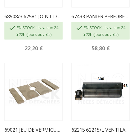
68908/3 67581 JOINT DE PORTE VIGO Diam 14...
67433 PANIER PERFORE FONTE VIGO 2010 MV255A


EN STOCK - livraison 24
EN STOCK - livraison 24
à 72h (Jours ouvrés)
à 72h (Jours ouvrés)
22,20 €
58,80 €
69021 JEU DE VERMICULITE ECOFOREST POUR FOYER LYON
62215 62215/L VENTILATEUR DE CONVECTION VENUS...