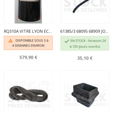
RQ310A VITRE LYON ECOFOREST
61385/3 68095 68909 JOINT ADHÉSIF 3 M PLAT...
DISPONIBLE SOUS 3 à


EN STOCK - livraison 24
4 SEMAINES ENVIRON
à 72h (Jours ouvrés)
579,90 €
35,10 €