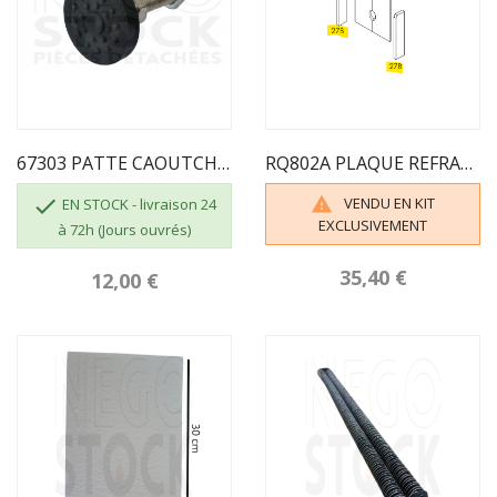
67303 PATTE CAOUTCHOUC ECOFOREST 50MM
RQ802A PLAQUE REFRACTAIRE COTÉ LYON ECOFOREST

VENDU EN KIT

EN STOCK - livraison 24
EXCLUSIVEMENT
à 72h (Jours ouvrés)
35,40 €
12,00 €