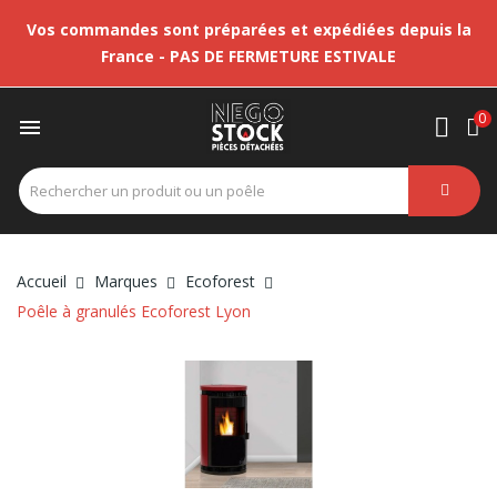
Vos commandes sont préparées et expédiées depuis la
France - PAS DE FERMETURE ESTIVALE
0

Accueil
Marques
Ecoforest
Poêle à granulés Ecoforest Lyon