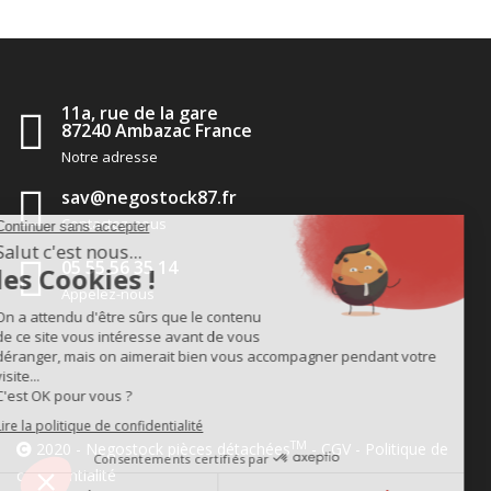
11a, rue de la gare
87240 Ambazac France
Notre adresse
sav@negostock87.fr
Contactez-nous
05 55 56 35 14
Appelez-nous
TM
2020 - Negostock pièces détachées
-
CGV
-
Politique de
confidentialité