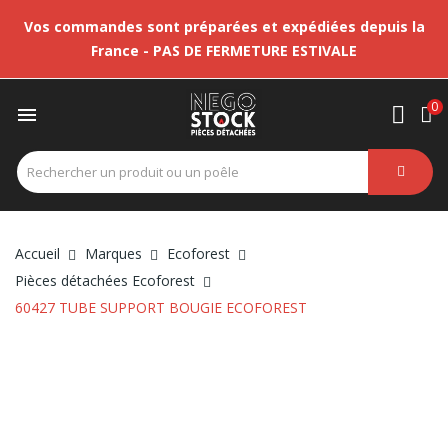
Vos commandes sont préparées et expédiées depuis la
France - PAS DE FERMETURE ESTIVALE
0

Accueil
Marques
Ecoforest
Pièces détachées Ecoforest
60427 TUBE SUPPORT BOUGIE ECOFOREST