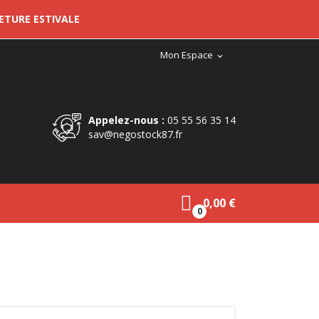
METURE ESTIVALE
Mon Espace
expand_more
Appelez-nous :
05 55 56 35 14
sav@negostock87.fr
0,00 €
0