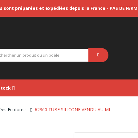
sont préparées et expédiées depuis la France - PAS DE FER
tock
ées Ecoforest
62360 TUBE SILICONE VENDU AU ML