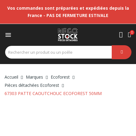
Vos commandes sont préparées et expédiées depuis la
France - PAS DE FERMETURE ESTIVALE
0

Accueil
Marques
Ecoforest
Pièces détachées Ecoforest
67303 PATTE CAOUTCHOUC ECOFOREST 50MM