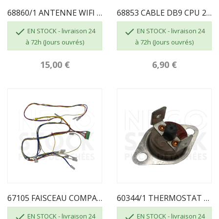
68860/1 ANTENNE WIFI 2016
68853 CABLE DB9 CPU 2016


EN STOCK - livraison 24
EN STOCK - livraison 24
à 72h (Jours ouvrés)
à 72h (Jours ouvrés)
15,00 €
6,90 €
67105 FAISCEAU COMPATIBLE 5.4R1 ECOFOREST
60344/1 THERMOSTAT 125° DE SECURITE


EN STOCK - livraison 24
EN STOCK - livraison 24