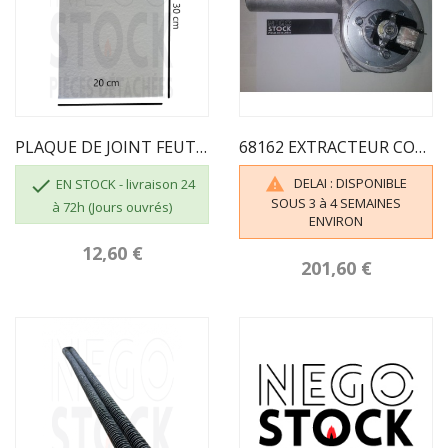
PLAQUE DE JOINT FEUTRE TRAPPE 200 X 300 Mm...
68162 EXTRACTEUR COMPLET ECOFOREST

DELAI : DISPONIBLE

EN STOCK - livraison 24
SOUS 3 à 4 SEMAINES
à 72h (Jours ouvrés)
ENVIRON
12,60 €
201,60 €