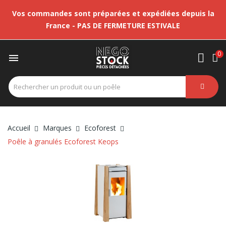
Vos commandes sont préparées et expédiées depuis la
France - PAS DE FERMETURE ESTIVALE
0

Accueil
Marques
Ecoforest
Poêle à granulés Ecoforest Keops