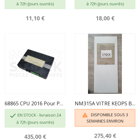
à 72h (Jours ouvrés)
à 72h (Jours ouvrés)
11,10 €
18,00 €
68865 CPU 2016 Pour Pouvoir L'ajouter Au Panier...
NM315A VITRE KEOPS BLANCHE ECOFOREST

DISPONIBLE SOUS 3

EN STOCK - livraison 24
SEMAINES ENVIRON
à 72h (Jours ouvrés)
275,40 €
435,00 €