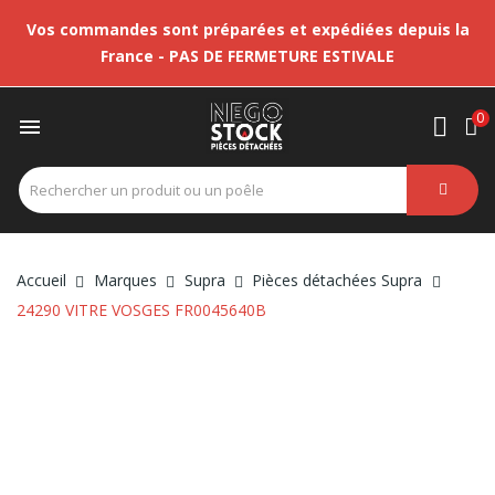
Vos commandes sont préparées et expédiées depuis la
France - PAS DE FERMETURE ESTIVALE
0

Accueil
Marques
Supra
Pièces détachées Supra
24290 VITRE VOSGES FR0045640B