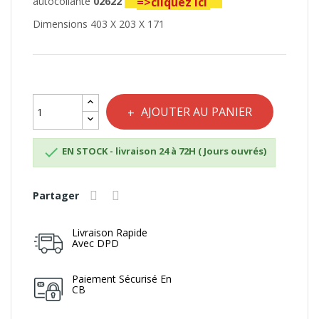
autocollante
02622
=>cliquez ici
Dimensions 403 X 203 X 171
AJOUTER AU PANIER

EN STOCK - livraison 24 à 72H ( Jours ouvrés)
Partager
Livraison Rapide
Avec DPD
Paiement Sécurisé En
CB