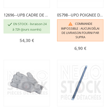
12696--UPB CADRE DE PORTE HF50
05798--UPO POIGNEE DE PORTE PERC F150

COMMANDE

EN STOCK - livraison 24
IMPOSSIBLE : AUCUN DÉLAI
à 72h (Jours ouvrés)
DE LIVRAISON FOURNI PAR
SUPRA
54,30 €
6,90 €