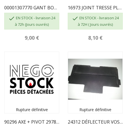
00001307770 GANT BOUCLETTE 4700 TAILLE 10
16973 JOINT TRESSE PLAT LG.415 SUPRA


EN STOCK - livraison 24
EN STOCK - livraison 24
à 72h (Jours ouvrés)
à 72H ( Jours ouvrés)
9,00 €
8,10 €
Rupture définitive
Rupture définitive
90296 AXE + PIVOT 2978-7
24312 DÉFLECTEUR VOSGES REMPLACÉ PAR 43854