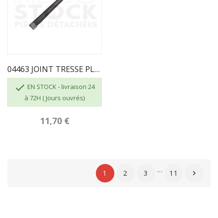
04463 JOINT TRESSE PLAT LG 240 FR0034370B

EN STOCK - livraison 24
à 72H ( Jours ouvrés)
11,70 €
…
1
2
3
11
