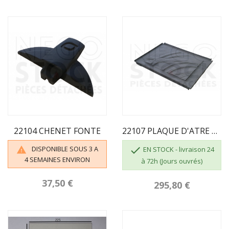
22104 CHENET FONTE
22107 PLAQUE D'ATRE ONDE
DISPONIBLE SOUS 3 A


EN STOCK - livraison 24
4 SEMAINES ENVIRON
à 72h (Jours ouvrés)
37,50 €
295,80 €