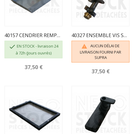
40157 CENDRIER REMPLACE 03849 POUR 642-652
40327 ENSEMBLE VIS SANS FIN SUPRA

AUCUN DÉLAI DE

EN STOCK - livraison 24
LIVRAISON FOURNI PAR
à 72h (Jours ouvrés)
SUPRA
37,50 €
37,50 €