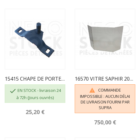
15415 CHAPE DE PORTE COLMAR NOIRE
16570 VITRE SAPHIR 207 / 412.5 / 207 H 495

COMMANDE

EN STOCK - livraison 24
IMPOSSIBLE : AUCUN DÉLAI
à 72h (Jours ouvrés)
DE LIVRAISON FOURNI PAR
SUPRA
25,20 €
750,00 €