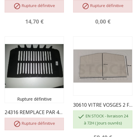


Rupture définitive
Rupture définitive
14,70 €
0,00 €
Rupture définitive
30610 VITRE VOSGES 2 FR0045870B
24316 REMPLACE PAR 44091 + 43860

EN STOCK - livraison 24

à 72H ( Jours ouvrés)
Rupture définitive