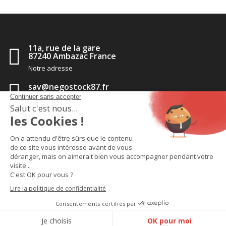
11a, rue de la gare
87240 Ambazac France
Notre adresse
sav@negostock87.fr
Contactez-nous
05 55 56 35 14
Appelez-nous
TM
2020 - Negostock pièces détachées
-
CGV
-
Politique de
confidentialité