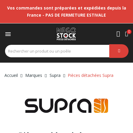
Vos commandes sont préparées et expédiées depuis la
France - PAS DE FERMETURE ESTIVALE
0

Accueil
Marques
Supra
Pièces détachées Supra