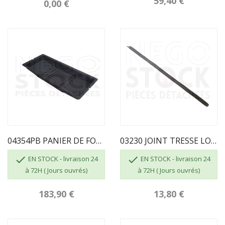
59,40 €
0,00 €
04354PB PANIER DE FOYER SUPRA GRIS 2336 FR1080030B
03230 JOINT TRESSE LONGUEUR 595 FR1032300B


EN STOCK - livraison 24
EN STOCK - livraison 24
à 72H ( Jours ouvrés)
à 72H ( Jours ouvrés)
183,90 €
13,80 €