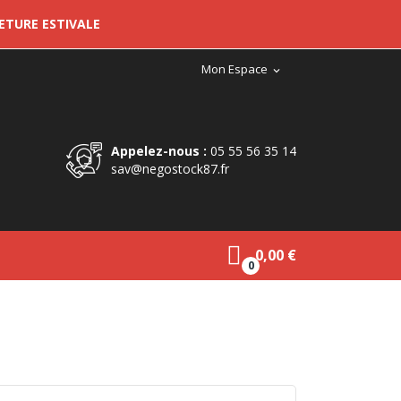
METURE ESTIVALE
Mon Espace
expand_more
Appelez-nous :
05 55 56 35 14
sav@negostock87.fr
0,00 €
0