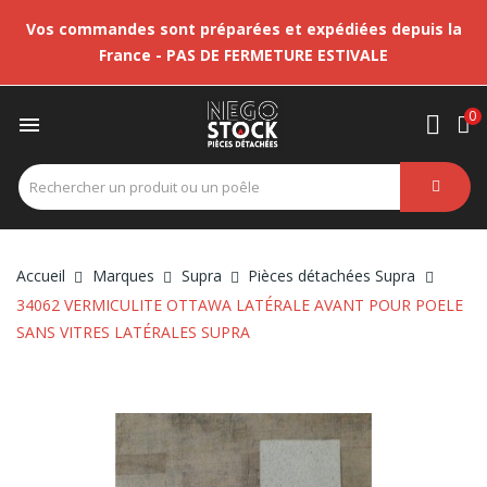
Vos commandes sont préparées et expédiées depuis la
France - PAS DE FERMETURE ESTIVALE
0

Accueil
Marques
Supra
Pièces détachées Supra
34062 VERMICULITE OTTAWA LATÉRALE AVANT POUR POELE
SANS VITRES LATÉRALES SUPRA