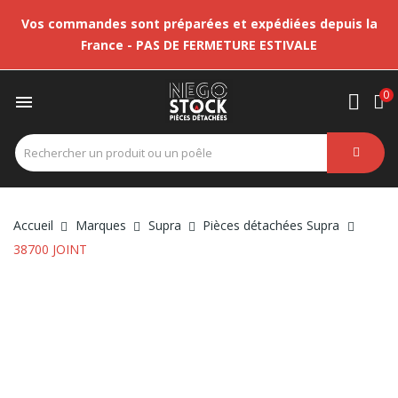
Vos commandes sont préparées et expédiées depuis la
France - PAS DE FERMETURE ESTIVALE
0

Accueil
Marques
Supra
Pièces détachées Supra
38700 JOINT