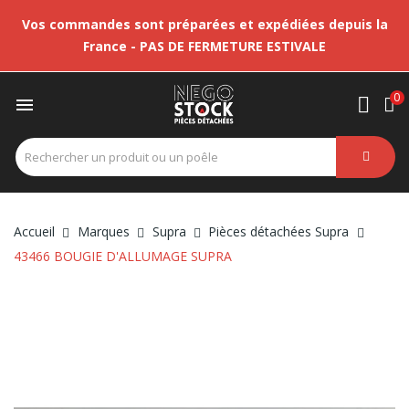
Vos commandes sont préparées et expédiées depuis la
France - PAS DE FERMETURE ESTIVALE
0

Accueil
Marques
Supra
Pièces détachées Supra
43466 BOUGIE D'ALLUMAGE SUPRA