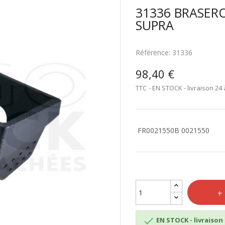
31336 BRASER
SUPRA
Référence:
31336
98,40 €
TTC
EN STOCK - livraison 24 
FR0021550B 0021550

EN STOCK - livraison 