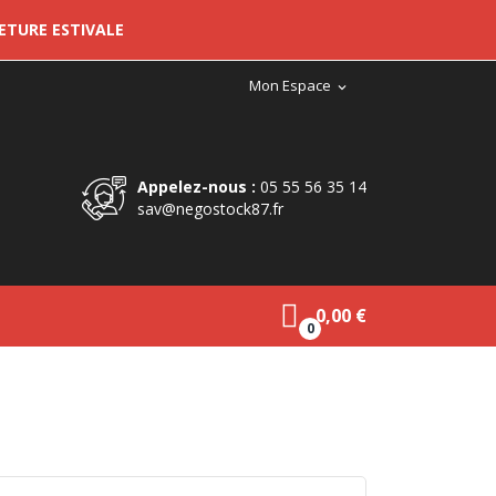
METURE ESTIVALE
Mon Espace
expand_more
Appelez-nous :
05 55 56 35 14
sav@negostock87.fr
0,00 €
0