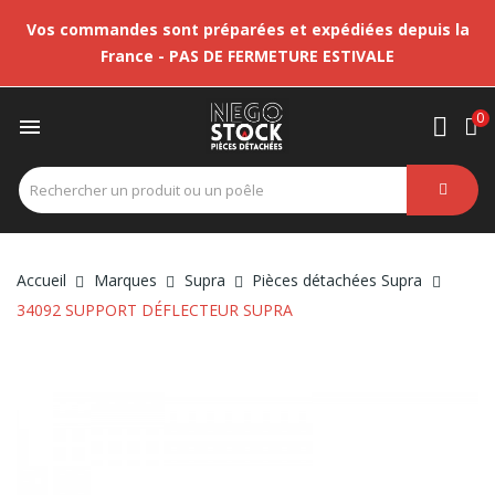
Vos commandes sont préparées et expédiées depuis la
France - PAS DE FERMETURE ESTIVALE
0

Accueil
Marques
Supra
Pièces détachées Supra
34092 SUPPORT DÉFLECTEUR SUPRA