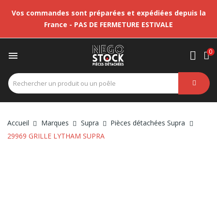
Vos commandes sont préparées et expédiées depuis la
France - PAS DE FERMETURE ESTIVALE
0

Accueil
Marques
Supra
Pièces détachées Supra
29969 GRILLE LYTHAM SUPRA