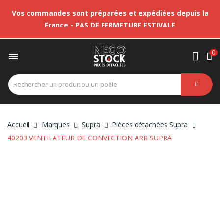
Vos commandes sont préparées et expédiées depuis la
France - PAS DE FERMETURE ESTIVALE
0

Accueil
Marques
Supra
Pièces détachées Supra
40203 VENTILATEUR DE CONVECTION ARR SUPRA