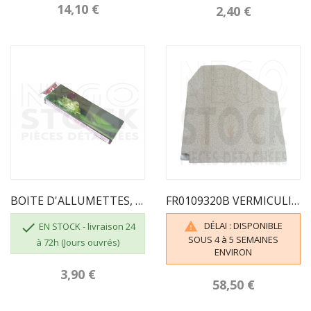
14,10 €
2,40 €
BOITE D'ALLUMETTES, 55 Pcs, Longueur 195mm
FR0109320B VERMICULITE GAUCHE ODELYA SUPRA

DÉLAI : DISPONIBLE

EN STOCK - livraison 24
SOUS 4 à 5 SEMAINES
à 72h (Jours ouvrés)
ENVIRON
3,90 €
58,50 €