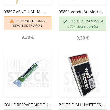
03897 VENDU AU ML - TRESSE BLANCHE AUTOCOLLANTE...
05891 Vendu Au Mètre - JOINT FIBRE DE 8 MM...
DISPONIBLE SOUS 2


EN STOCK - livraison 24
SEMAINES ENVIRON
à 72H ( Jours ouvrés)
9,30 €
9,30 €
COLLE RÉFRACTAIRE TUBE DE 17 ML
BOITE D'ALLUMETTES, 55 Pcs, Longueur 100 Mm