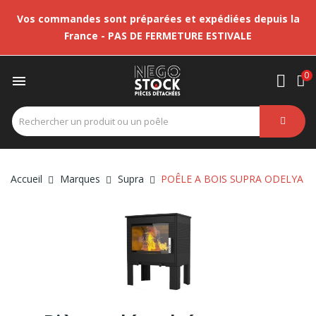
Vos commandes sont préparées et expédiées depuis la
France - PAS DE FERMETURE ESTIVALE
0

Accueil
Marques
Supra
POÊLE A BOIS SUPRA ODELYA