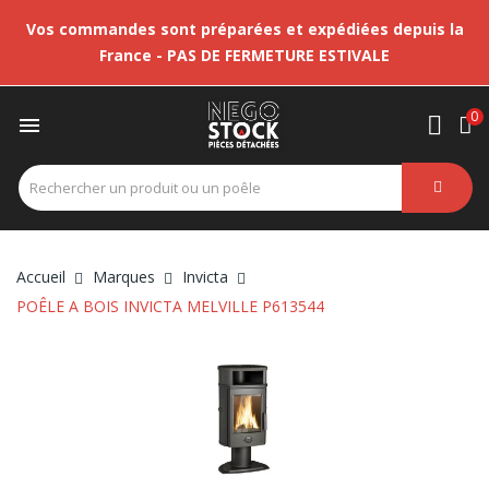
Vos commandes sont préparées et expédiées depuis la
France - PAS DE FERMETURE ESTIVALE
0

Accueil
Marques
Invicta
POÊLE A BOIS INVICTA MELVILLE P613544