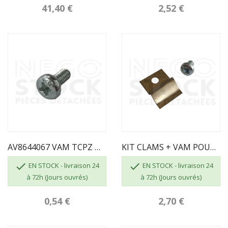
41,40 €
2,52 €
AV8644067 VAM TCPZ M04X06 ZN CL.4.8 INVICTA
KIT CLAMS + VAM POUR FIXATION DE VITRE -...


EN STOCK - livraison 24
EN STOCK - livraison 24
à 72h (Jours ouvrés)
à 72h (Jours ouvrés)
0,54 €
2,70 €