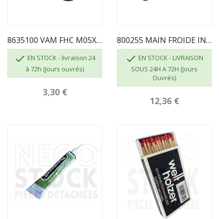
8635100 VAM FHC M05X010 BRUT CL 8.8 INVICTA
800255 MAIN FROIDE INVICTA DEVILLE


EN STOCK - livraison 24
EN STOCK - LIVRAISON
à 72h (Jours ouvrés)
SOUS 24H A 72H (Jours
Ouvrés)
3,30 €
12,36 €