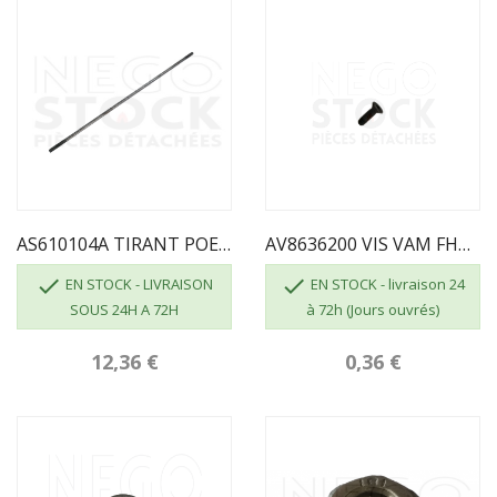
AS610104A TIRANT POELE ASTANA INVICTA
AV8636200 VIS VAM FHC M06X020 BRUT CL.10.9


EN STOCK - LIVRAISON
EN STOCK - livraison 24
SOUS 24H A 72H
à 72h (Jours ouvrés)
12,36 €
0,36 €