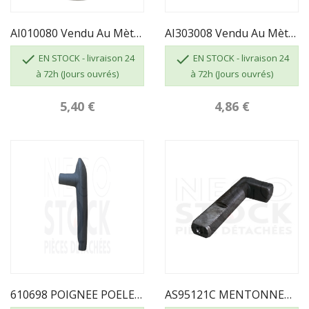
AI010080 Vendu Au Mètre - JOINT VITRE 7 X 3...
AI303008 Vendu Au Mètre - JOINT DE PORTE D8


EN STOCK - livraison 24
EN STOCK - livraison 24
à 72h (Jours ouvrés)
à 72h (Jours ouvrés)
5,40 €
4,86 €
610698 POIGNEE POELE BALAMI / CHATEL INVICTA
AS95121C MENTONNET DE FERMETURE INVICTA