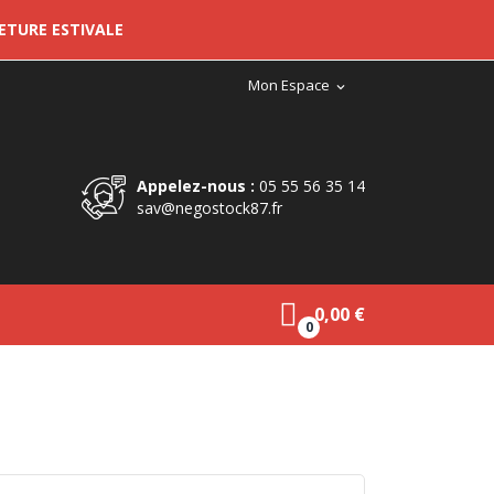
METURE ESTIVALE
Mon Espace
expand_more
Appelez-nous :
05 55 56 35 14
sav@negostock87.fr
0,00 €
0