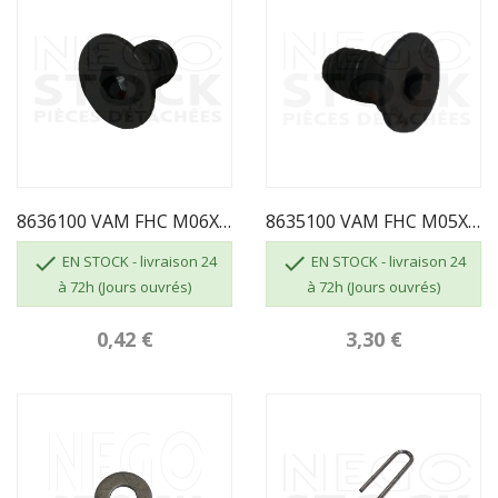
8636100 VAM FHC M06X010 BRUT CL.10.9
8635100 VAM FHC M05X010 BRUT CL 8.8 INVICTA


EN STOCK - livraison 24
EN STOCK - livraison 24
à 72h (Jours ouvrés)
à 72h (Jours ouvrés)
0,42 €
3,30 €