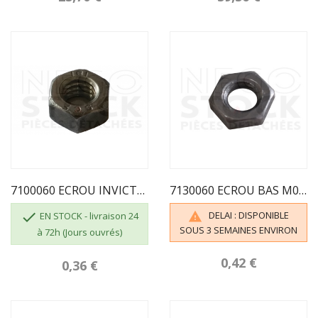
7100060 ECROU INVICTA HU M06 CL.8
7130060 ECROU BAS M06 BRUT CL.8 INVICTA

DELAI : DISPONIBLE

EN STOCK - livraison 24
SOUS 3 SEMAINES ENVIRON
à 72h (Jours ouvrés)
0,42 €
0,36 €