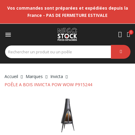
Vos commandes sont préparées et expédiées depuis la
France - PAS DE FERMETURE ESTIVALE
0

Accueil
Marques
Invicta
POÊLE A BOIS INVICTA POW WOW P915244