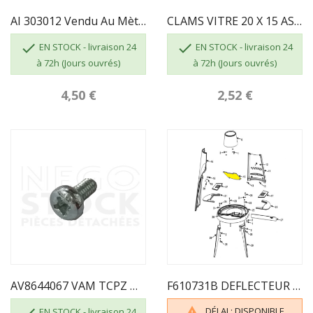
AI 303012 Vendu Au Mètre - JOINT TRESSE...
CLAMS VITRE 20 X 15 AS700262 INVICTA


EN STOCK - livraison 24
EN STOCK - livraison 24
à 72h (Jours ouvrés)
à 72h (Jours ouvrés)
4,50 €
2,52 €
AV8644067 VAM TCPZ M04X06 ZN CL.4.8 INVICTA
F610731B DEFLECTEUR POW-WOW INVICTA

DÉLAI : DISPONIBLE

EN STOCK - livraison 24