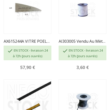
AX615244A VITRE POELE POW-WOW
AI303005 Vendu Au Mètre - JOINT TRESSE...


EN STOCK - livraison 24
EN STOCK - livraison 24
à 72h (Jours ouvrés)
à 72h (Jours ouvrés)
57,90 €
3,60 €