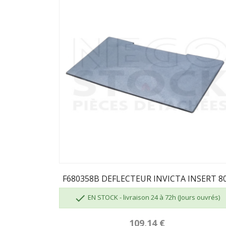
F680358B DEFLECTEUR INVICTA INSERT 8

EN STOCK - livraison 24 à 72h (Jours ouvrés)
109,14 €