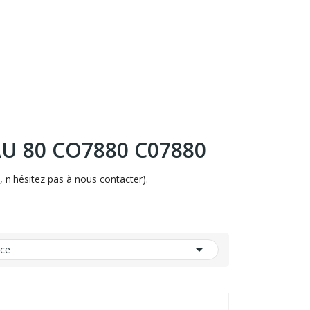
AU 80 CO7880 C07880
n'hésitez pas à nous contacter).

nce