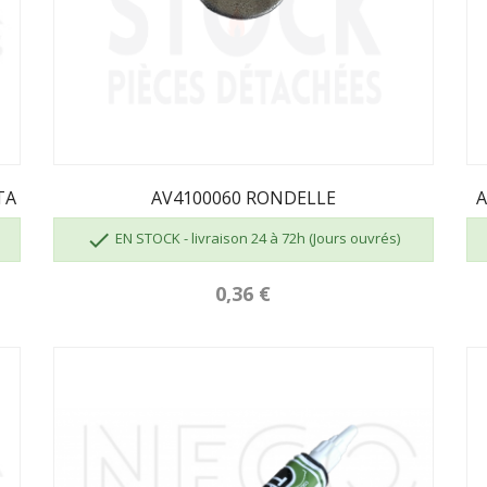
TA
AV4100060 RONDELLE
A

EN STOCK - livraison 24 à 72h (Jours ouvrés)
0,36 €