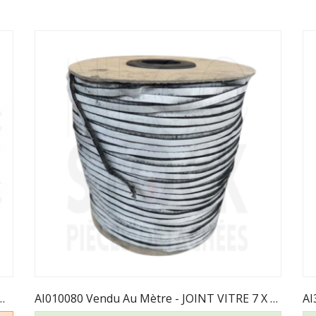
JOYAU 80GA HPE TURBO DEVILLE
AI010080 Vendu Au Mètre - JOINT VITRE 7 X 3...