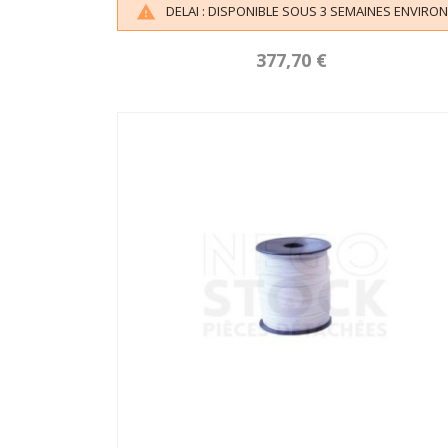
DELAI : DISPONIBLE SOUS 3 SEMAINES ENVIRON

377,70 €