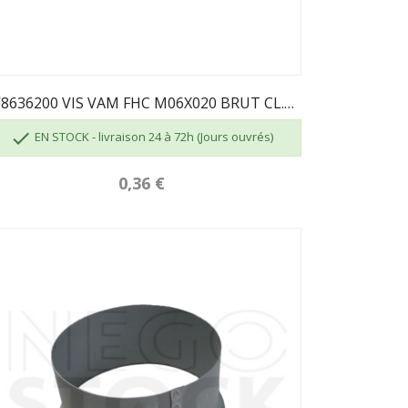
AV8636200 VIS VAM FHC M06X020 BRUT CL.10.9

EN STOCK - livraison 24 à 72h (Jours ouvrés)
0,36 €