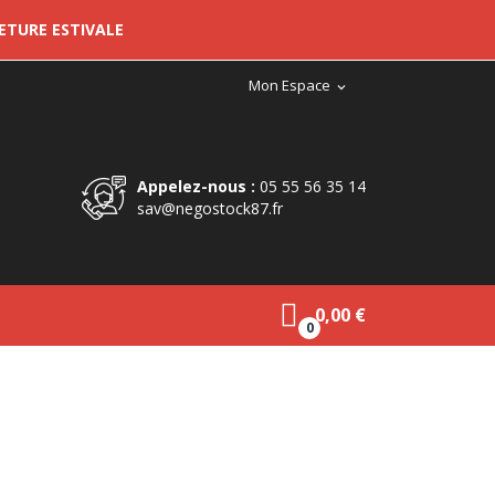
METURE ESTIVALE
Mon Espace
expand_more
Appelez-nous :
05 55 56 35 14
sav@negostock87.fr
0,00 €
0