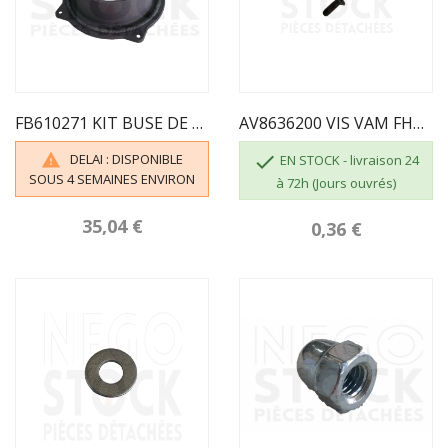
FB610271 KIT BUSE DE 150 INVICTA
AV8636200 VIS VAM FHC M06X020 BRUT CL.10.9
DELAI : DISPONIBLE


EN STOCK - livraison 24
SOUS 4 SEMAINES ENVIRON
à 72h (Jours ouvrés)
35,04 €
0,36 €