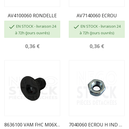
AV4100060 RONDELLE
AV7140060 ECROU


EN STOCK - livraison 24
EN STOCK - livraison 24
à 72h (Jours ouvrés)
à 72h (Jours ouvrés)
0,36 €
0,36 €
8636100 VAM FHC M06X010 BRUT CL.10.9
7040060 ECROU H IND M06 BRUT