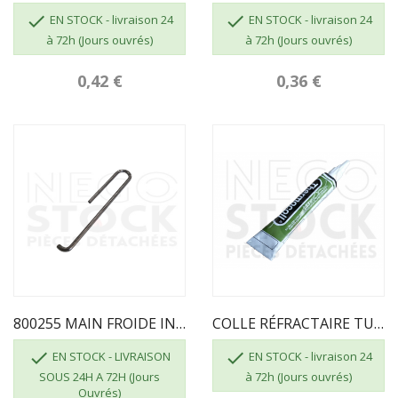


EN STOCK - livraison 24
EN STOCK - livraison 24
à 72h (Jours ouvrés)
à 72h (Jours ouvrés)
0,42 €
0,36 €
800255 MAIN FROIDE INVICTA DEVILLE
COLLE RÉFRACTAIRE TUBE DE 17 ML


EN STOCK - LIVRAISON
EN STOCK - livraison 24
SOUS 24H A 72H (Jours
à 72h (Jours ouvrés)
Ouvrés)