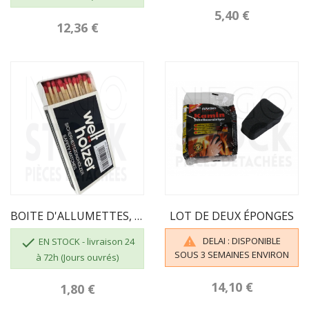
5,40 €
12,36 €
BOITE D'ALLUMETTES, 55 Pcs, Longueur 100 Mm
LOT DE DEUX ÉPONGES

DELAI : DISPONIBLE

EN STOCK - livraison 24
SOUS 3 SEMAINES ENVIRON
à 72h (Jours ouvrés)
14,10 €
1,80 €