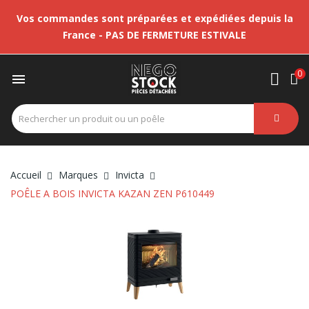
Vos commandes sont préparées et expédiées depuis la
France - PAS DE FERMETURE ESTIVALE
0

Accueil
Marques
Invicta
POÊLE A BOIS INVICTA KAZAN ZEN P610449