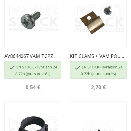
AV8644067 VAM TCPZ M04X06 ZN CL.4.8 INVICTA
KIT CLAMS + VAM POUR FIXATION DE VITRE -...


EN STOCK - livraison 24
EN STOCK - livraison 24
à 72h (Jours ouvrés)
à 72h (Jours ouvrés)
0,54 €
2,70 €