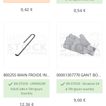
0,42 €
0,54 €
800255 MAIN FROIDE INVICTA DEVILLE
00001307770 GANT BOUCLETTE 4700 TAILLE 10


EN STOCK - LIVRAISON
EN STOCK - livraison 24
SOUS 24H A 72H (Jours
à 72h (Jours ouvrés)
Ouvrés)
9,00 €
12,36 €