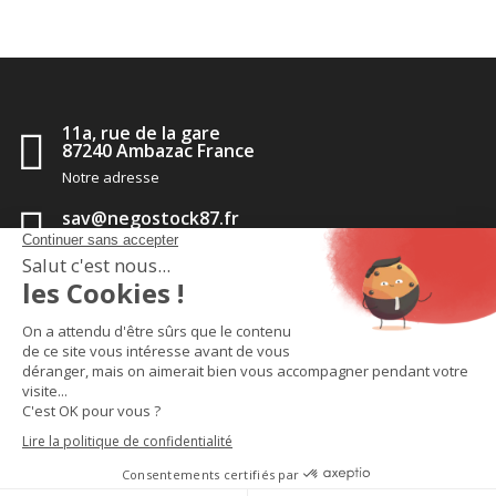
11a, rue de la gare
87240 Ambazac France
Notre adresse
sav@negostock87.fr
Contactez-nous
05 55 56 35 14
Appelez-nous
TM
2020 - Negostock pièces détachées
-
CGV
-
Politique de