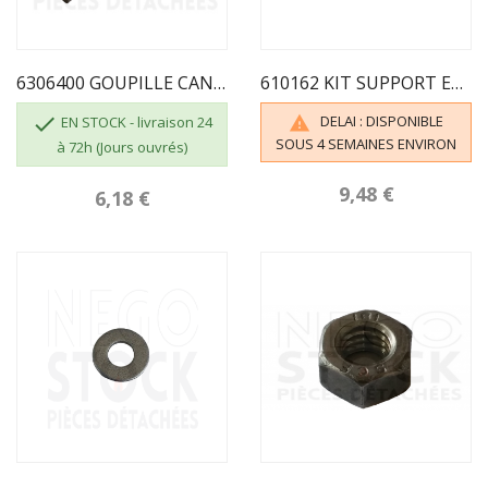
6306400 GOUPILLE CANNELEE G2 6X40 BRUT INVICTA
610162 KIT SUPPORT EXCENTRIQUE

DELAI : DISPONIBLE

EN STOCK - livraison 24
SOUS 4 SEMAINES ENVIRON
à 72h (Jours ouvrés)
9,48 €
6,18 €