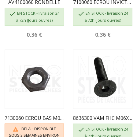
AV4100060 RONDELLE
7100060 ECROU INVICTA HU M06 CL.8


EN STOCK - livraison 24
EN STOCK - livraison 24
à 72h (Jours ouvrés)
à 72h (Jours ouvrés)
0,36 €
0,36 €
7130060 ECROU BAS M06 BRUT CL.8 INVICTA
8636300 VAM FHC M06X030 BRUT CL.10.9
DELAI : DISPONIBLE


EN STOCK - livraison 24
SOUS 3 SEMAINES ENVIRON
à 72h (Jours ouvrés)