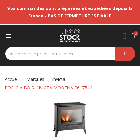
Vos commandes sont préparées et expédiées depuis la
France - PAS DE FERMETURE ESTIVALE
0

Accueil
Marques
Invicta
POELE A BOIS INVICTA MODENA P617544