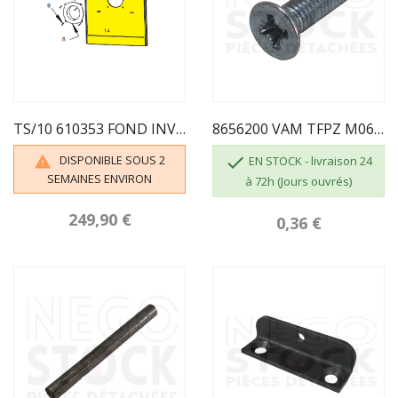
TS/10 610353 FOND INVICTA
8656200 VAM TFPZ M06X020 BRUT CL 4.8 INVICTA
DISPONIBLE SOUS 2


EN STOCK - livraison 24
SEMAINES ENVIRON
à 72h (Jours ouvrés)
249,90 €
0,36 €