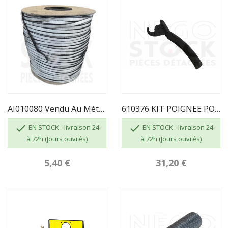
AI010080 Vendu Au Mètre - JOINT VITRE 7 X 3...
610376 KIT POIGNEE POELE MODENA INVICTA


EN STOCK - livraison 24
EN STOCK - livraison 24
à 72h (Jours ouvrés)
à 72h (Jours ouvrés)
5,40 €
31,20 €