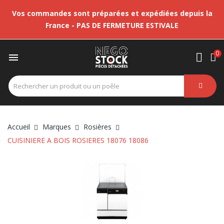
Vos commandes sont préparées et expédiées depuis la
France - PAS DE FERMETURE ESTIVALE
0

Accueil
Marques
Rosières
CUISINIERE A BOIS ROSIERES 18076 18086