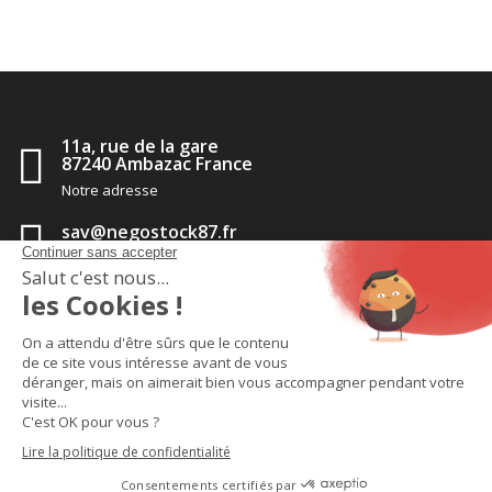
11a, rue de la gare
87240 Ambazac France
Notre adresse
sav@negostock87.fr
Contactez-nous
05 55 56 35 14
Appelez-nous
TM
2020 - Negostock pièces détachées
-
CGV
-
Politique de