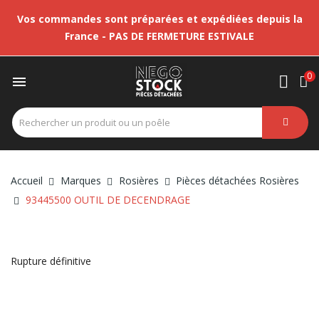
Vos commandes sont préparées et expédiées depuis la
France - PAS DE FERMETURE ESTIVALE
0

Accueil
Marques
Rosières
Pièces détachées Rosières
93445500 OUTIL DE DECENDRAGE
Rupture définitive