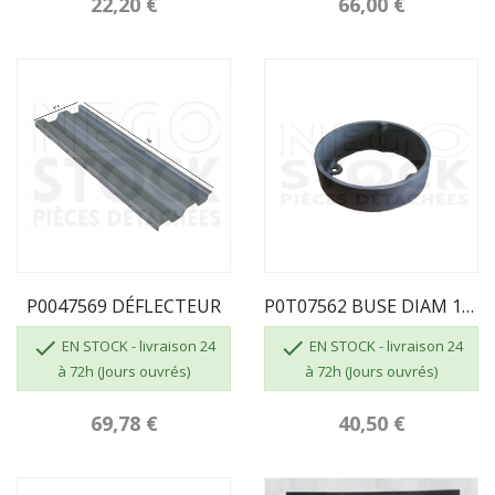
22,20 €
66,00 €
P0047569 DÉFLECTEUR
P0T07562 BUSE DIAM 139 POT07562


EN STOCK - livraison 24
EN STOCK - livraison 24
à 72h (Jours ouvrés)
à 72h (Jours ouvrés)
69,78 €
40,50 €