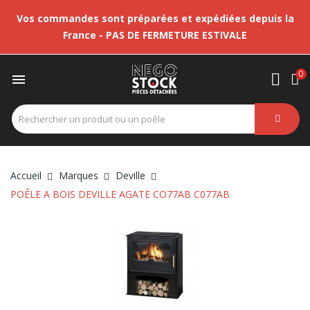
Vos commandes sont préparées et expédiées depuis la
France - PAS DE FERMETURE ESTIVALE
0

Accueil
Marques
Deville
POÊLE A BOIS DEVILLE AGATE CO77AB C077AB