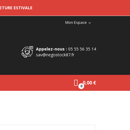
METURE ESTIVALE
Mon Espace
expand_more
Appelez-nous :
05 55 56 35 14
sav@negostock87.fr
0,00 €
0