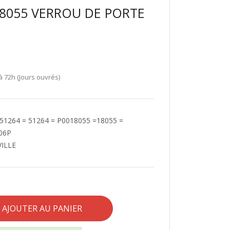
18055 VERROU DE PORTE
à 72h (Jours ouvrés)
51264 = 51264 = P0018055 =18055 =
06P
VILLE
AJOUTER AU PANIER