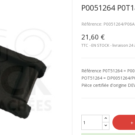
P0051264 P0T
Référence:
P0051264/P06A
21,60 €
TTC
EN STOCK - livraison 24 
Référence P0T51264 = P00
POT51264 = DP0051264/P
Pièce certifiée d'origine DE