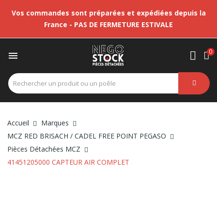
Vos commandes sont préparées et expédiées depuis la
France - PAS DE FERMETURE ESTIVALE
0

Accueil
Marques
MCZ RED BRISACH / CADEL FREE POINT PEGASO
Pièces Détachées MCZ
41451205000 CAPTEUR AIR COMPLET