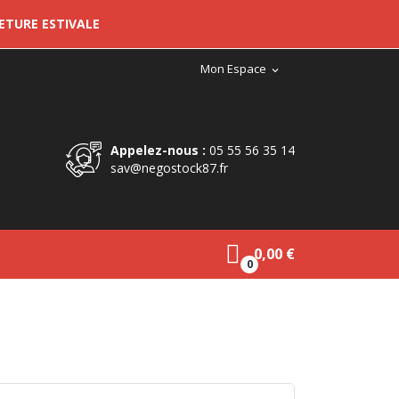
METURE ESTIVALE
Mon Espace
expand_more
Appelez-nous :
05 55 56 35 14
sav@negostock87.fr
0,00 €
0