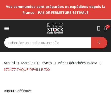
Vos commandes sont préparées et expédiées depuis la
France - PAS DE FERMETURE ESTIVALE
0

Accueil
Marques
Invicta
Pièces détachées Invicta
670477 TAQUE DEVILLE 700
Rupture définitive