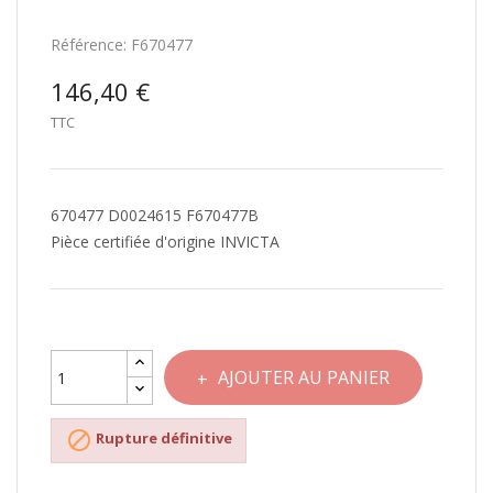
Référence:
F670477
146,40 €
TTC
670477 D0024615 F670477B
Pièce certifiée d'origine INVICTA
AJOUTER AU PANIER

Rupture définitive