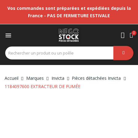
Vos commandes sont préparées et expédiées depuis la
France - PAS DE FERMETURE ESTIVALE
0

Accueil
Marques
Invicta
Pièces détachées Invicta
1184097600 EXTRACTEUR DE FUMÉE