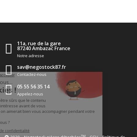
11a, rue de la gare
87240 Ambazac France
Notre adresse
sav@negostock87.fr
Contactez-nous
05 55 56 35 14
Appelez-nous
TM