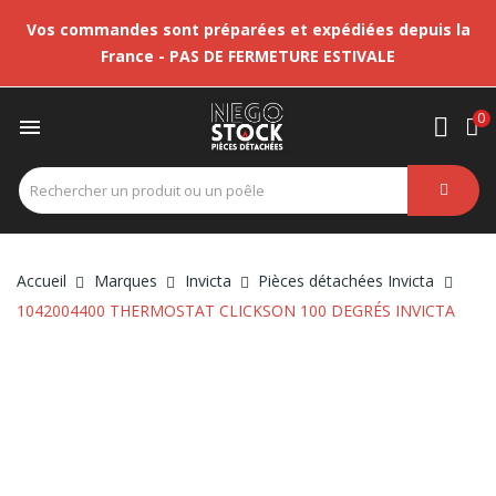
Vos commandes sont préparées et expédiées depuis la
France - PAS DE FERMETURE ESTIVALE
0

Accueil
Marques
Invicta
Pièces détachées Invicta
1042004400 THERMOSTAT CLICKSON 100 DEGRÉS INVICTA