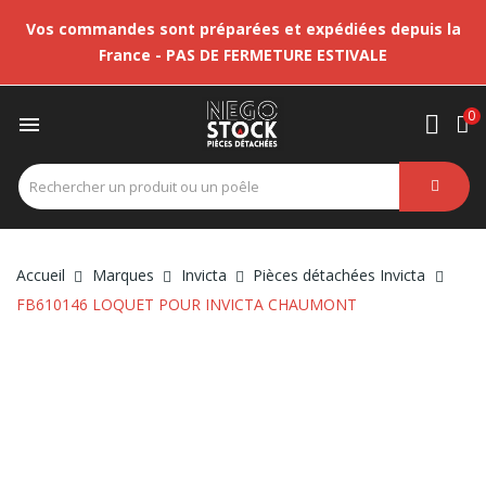
Vos commandes sont préparées et expédiées depuis la
France - PAS DE FERMETURE ESTIVALE
0

Accueil
Marques
Invicta
Pièces détachées Invicta
FB610146 LOQUET POUR INVICTA CHAUMONT