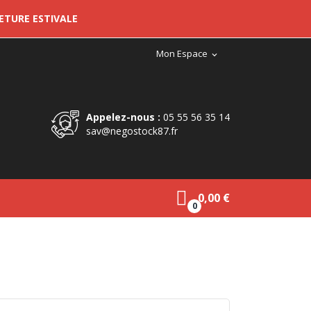
METURE ESTIVALE
Mon Espace
expand_more
Appelez-nous :
05 55 56 35 14
sav@negostock87.fr
0,00 €
0