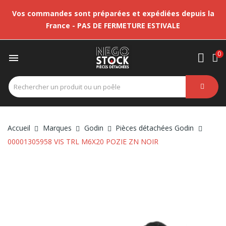
Vos commandes sont préparées et expédiées depuis la
France - PAS DE FERMETURE ESTIVALE
0

Accueil
Marques
Godin
Pièces détachées Godin
00001305958 VIS TRL M6X20 POZIE ZN NOIR