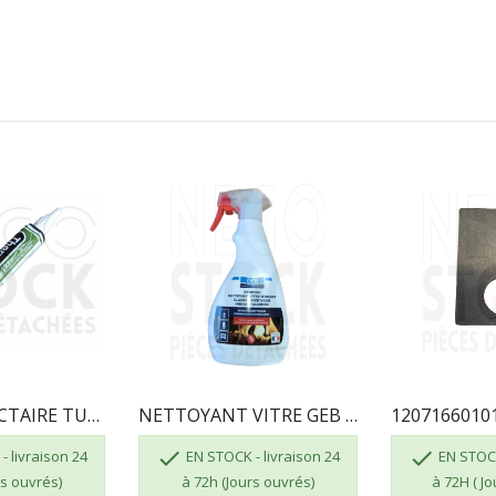
COLLE RÉFRACTAIRE TUBE DE 17 ML
NETTOYANT VITRE GEB 821506 3283988215063


 livraison 24
EN STOCK - livraison 24
EN STOCK
rs ouvrés)
à 72h (Jours ouvrés)
à 72H ( J