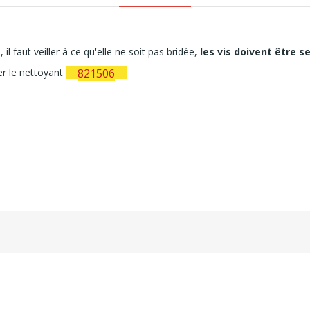
l faut veiller à ce qu'elle ne soit pas bridée,
les vis doivent être s
ser le nettoyant
821506