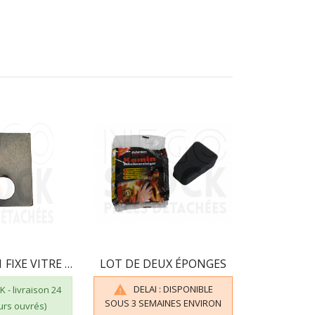
12071660101 FIXE VITRE INFÉRIEUR GODIN 660101
LOT DE DEUX ÉPONGES
DELAI : DISPONIBLE

 - livraison 24
SOUS 3 SEMAINES ENVIRON
ours ouvrés)