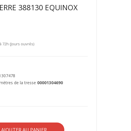
VERRE 388130 EQUINOX
à 72h (Jours ouvrés)
 1307478
2 mètres de la tresse
00001304690
AJOUTER AU PANIER