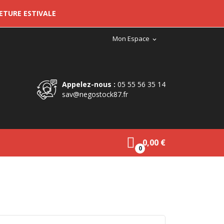
METURE ESTIVALE
Mon Espace
expand_more
Appelez-nous :
05 55 56 35 14
sav@negostock87.fr
0,00 €
0