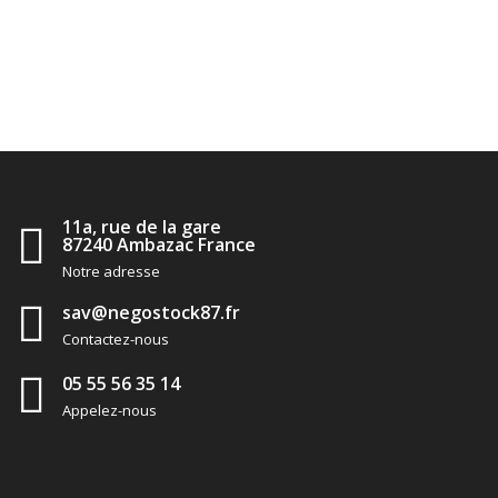
11a, rue de la gare
87240 Ambazac France
Notre adresse
sav@negostock87.fr
Contactez-nous
05 55 56 35 14
Appelez-nous