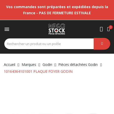
Vos commandes sont préparées et expédiées depuis la
France - PAS DE FERMETURE ESTIVALE
0

Accueil
Marques
Godin
Pièces détachées Godin
10164364101001 PLAQUE FOYER GODIN