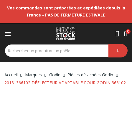
Vos commandes sont préparées et expédiées depuis la
France - PAS DE FERMETURE ESTIVALE
0

Accueil
Marques
Godin
Pièces détachées Godin
20131366102 DÉFLECTEUR ADAPTABLE POUR GODIN 366102