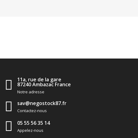
11a, rue de la gare
87240 Ambazac France
Notre adresse
sav@negostock87.fr
Contactez-nous
05 55 56 35 14
Appelez-nous