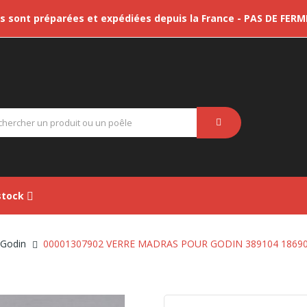
sont préparées et expédiées depuis la France - PAS DE FER
tock
 Godin
00001307902 VERRE MADRAS POUR GODIN 389104 1869