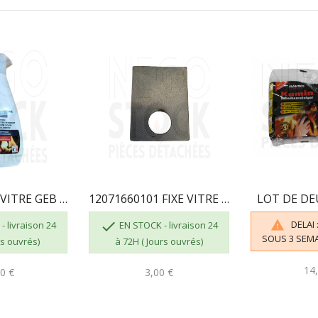
NETTOYANT VITRE GEB 821506 3283988215063
12071660101 FIXE VITRE INFÉRIEUR GODIN 660101
LOT DE DE

DELAI 

 livraison 24
EN STOCK - livraison 24
SOUS 3 SEM
rs ouvrés)
à 72H ( Jours ouvrés)
14
0 €
3,00 €