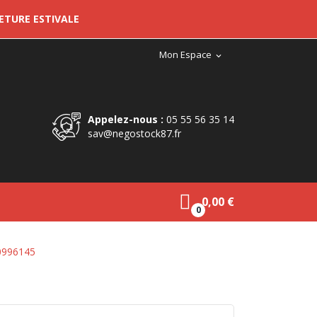
METURE ESTIVALE
Mon Espace
expand_more
Appelez-nous :
05 55 56 35 14
sav@negostock87.fr
0,00 €
0
0996145