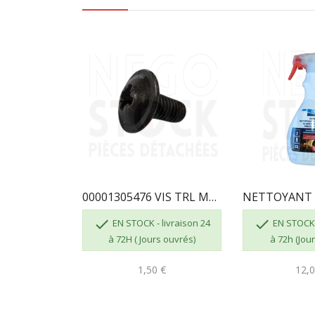
00001305476 VIS TRL M5X10 POZIE ZN NOIR


EN STOCK - livraison 24
EN STOCK -
à 72H ( Jours ouvrés)
à 72h (Jou
1,50 €
12,0