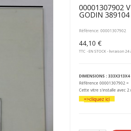
00001307902 
GODIN 389104
Référence:
00001307902
44,10 €
TTC
EN STOCK - livraison 24 
DIMENSIONS : 333X313X4
Référence 00001307902 =
Cette vitre s'installe avec 
=>cliquez ici