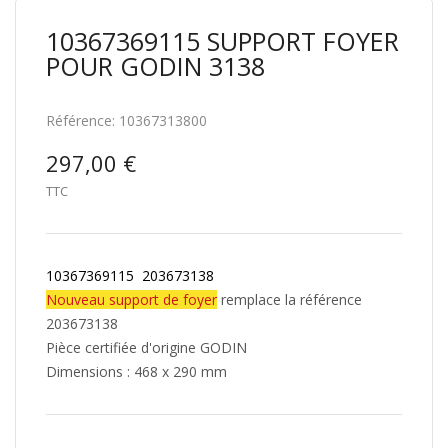
10367369115 SUPPORT FOYER
POUR GODIN 3138
Référence:
10367313800
297,00 €
TTC
10367369115 203673138
Nouveau support de foyer
remplace la référence
203673138
Pièce certifiée d'origine GODIN
Dimensions : 468 x 290 mm