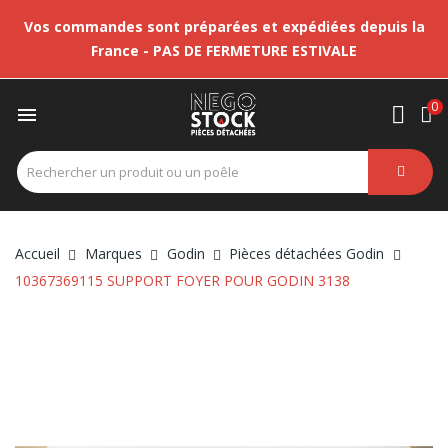
Vos commandes sont préparées et expédiées depuis la
France - PAS DE FERMETURE ESTIVALE
0

Accueil
Marques
Godin
Pièces détachées Godin
10367369115 SUPPORT FOYER POUR GODIN 3138