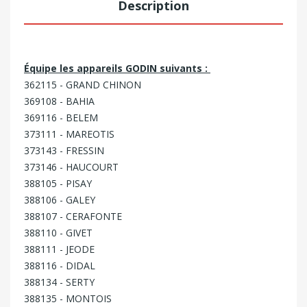
Description
Équipe les appareils GODIN suivants :
362115 - GRAND CHINON
369108 - BAHIA
369116 - BELEM
373111 - MAREOTIS
373143 - FRESSIN
373146 - HAUCOURT
388105 - PISAY
388106 - GALEY
388107 - CERAFONTE
388110 - GIVET
388111 - JEODE
388116 - DIDAL
388134 - SERTY
388135 - MONTOIS