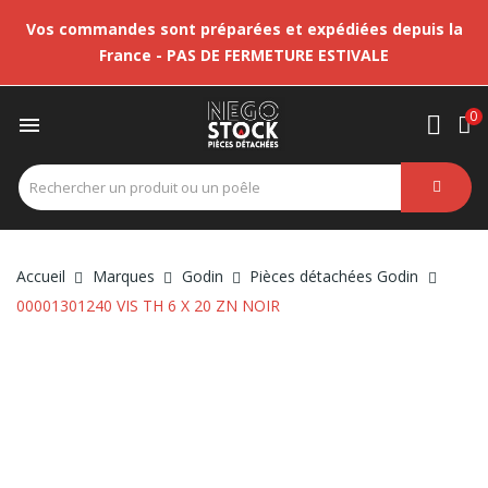
Vos commandes sont préparées et expédiées depuis la
France - PAS DE FERMETURE ESTIVALE
0

Accueil
Marques
Godin
Pièces détachées Godin
00001301240 VIS TH 6 X 20 ZN NOIR