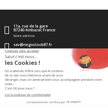
11a, rue de la gare
87240 Ambazac France
Notre adresse
sav@negostock87.fr
Contactez-nous
05 55 56 35 14
Appelez-nous
TM
2020 - Negostock pièces détachées
-
CGV
-
Politique de
confidentialité