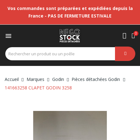
Vos commandes sont préparées et expédiées depuis la
France - PAS DE FERMETURE ESTIVALE
0

Accueil
Marques
Godin
Pièces détachées Godin
141663258 CLAPET GODIN 3258