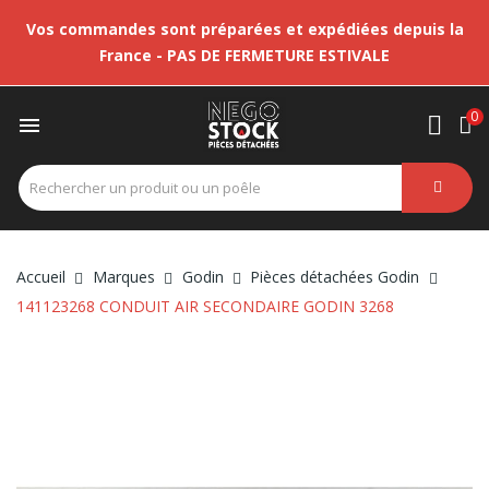
Vos commandes sont préparées et expédiées depuis la
France - PAS DE FERMETURE ESTIVALE
0

Accueil
Marques
Godin
Pièces détachées Godin
141123268 CONDUIT AIR SECONDAIRE GODIN 3268