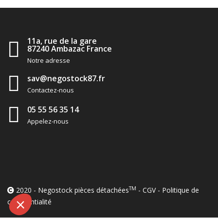
11a, rue de la gare
87240 Ambazac France
Notre adresse
sav@negostock87.fr
Contactez-nous
05 55 56 35 14
Appelez-nous
TM
2020 - Negostock pièces détachées
-
CGV
-
Politique de
confidentialité