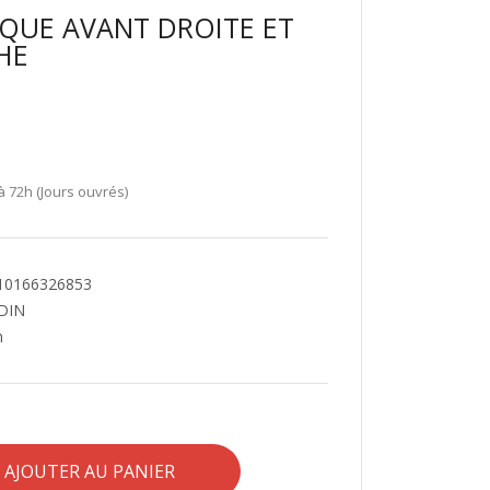
AQUE AVANT DROITE ET
HE
à 72h (Jours ouvrés)
 10166326853
ODIN
m
AJOUTER AU PANIER