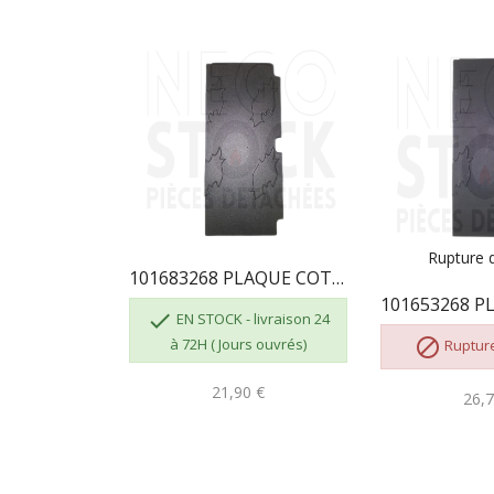
Rupture d
101683268 PLAQUE COTÉ DROIT ARRIERE

EN STOCK - livraison 24
à 72H ( Jours ouvrés)

Rupture
21,90 €
26,7