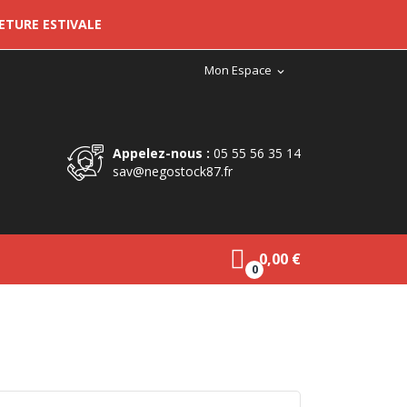
METURE ESTIVALE
Mon Espace
expand_more
Appelez-nous :
05 55 56 35 14
sav@negostock87.fr
0,00 €
0