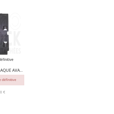
éfinitive
101653268 PLAQUE AVANT GAUCHE
 définitive
0 €