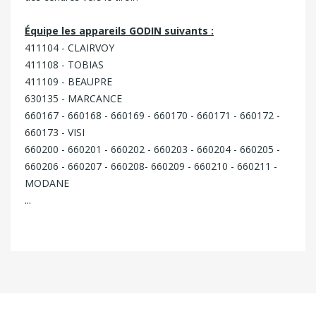
NEGO
Équipe les appareils GODIN suivants :
411104 - CLAIRVOY
411108 - TOBIAS
411109 - BEAUPRE
630135 - MARCANCE
660167 - 660168 - 660169 - 660170 - 660171 - 660172 -
660173 - VISI
660200 - 660201 - 660202 - 660203 - 660204 - 660205 -
660206 - 660207 - 660208- 660209 - 660210 - 660211 -
MODANE
...