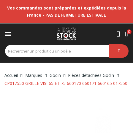
Vos commandes sont préparées et expédiées depuis la
France - PAS DE FERMETURE ESTIVALE
0

Accueil
Marques
Godin
Pièces détachées Godin
CP017550 GRILLE VISI 65 ET 75 660170 660171 660165 017550