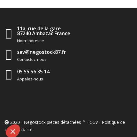
11a, rue de la gare
87240 Ambazac France
Notre adresse
sav@negostock87.fr
Contactez-nous
05 55 56 35 14
Appelez-nous
TM
2020 - Negostock pièces détachées
-
CGV
-
Politique de
confidentialité