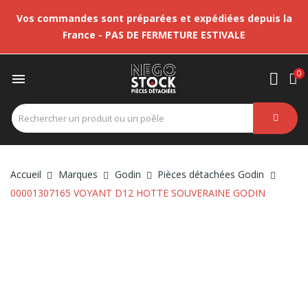
Vos commandes sont préparées et expédiées depuis la
France - PAS DE FERMETURE ESTIVALE
0

Accueil
Marques
Godin
Pièces détachées Godin
00001307165 VOYANT D12 HOTTE SOUVERAINE GODIN