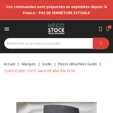
Vos commandes sont préparées et expédiées depuis la
France - PAS DE FERMETURE ESTIVALE
0

Accueil
Marques
Godin
Pièces détachées Godin
12305312601 COTE GAUCHE ANCIEN 3126