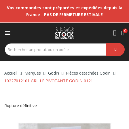
Vos commandes sont préparées et expédiées depuis la
France - PAS DE FERMETURE ESTIVALE
0

Accueil
Marques
Godin
Pièces détachées Godin
10227012101 GRILLE PIVOTANTE GODIN 0121
Rupture définitive