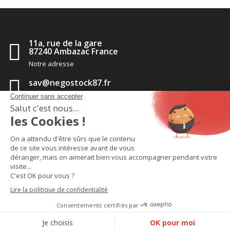
11a, rue de la gare
87240 Ambazac France
Notre adresse
sav@negostock87.fr
Contactez-nous
05 55 56 35 14
Appelez-nous
TM
2020 - Negostock pièces détachées
-
CGV
-
Politique de
confidentialité