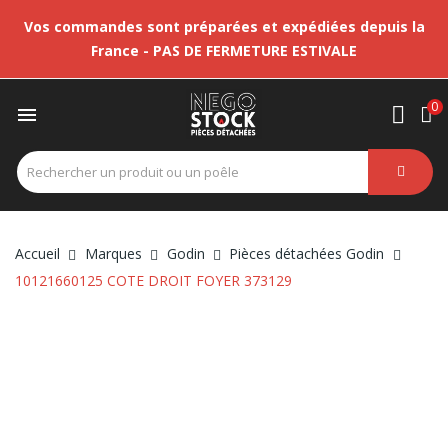
Vos commandes sont préparées et expédiées depuis la
France - PAS DE FERMETURE ESTIVALE
0

Accueil
Marques
Godin
Pièces détachées Godin
10121660125 COTE DROIT FOYER 373129