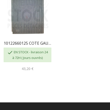
10122660125 COTE GAUCHE FOYER 373129

EN STOCK - livraison 24
à 72H ( Jours ouvrés)
43,20 €