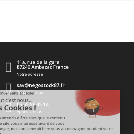
11a, rue de la gare
87240 Ambazac France
Notre adresse
sav@negostock87.fr
Contactez-nous
05 55 56 35 14
Appelez-nous