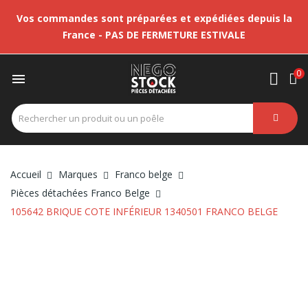
Vos commandes sont préparées et expédiées depuis la
France - PAS DE FERMETURE ESTIVALE
0

Accueil
Marques
Franco belge
Pièces détachées Franco Belge
105642 BRIQUE COTE INFÉRIEUR 1340501 FRANCO BELGE