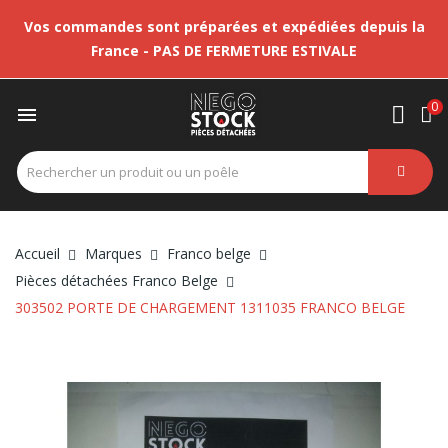
Vos commandes sont préparées et expédiées depuis la
France - PAS DE FERMETURE ESTIVALE
0

Accueil
Marques
Franco belge
Pièces détachées Franco Belge
303502 PORTE DE CHARGEMENT 1311035 FRANCO BELGE